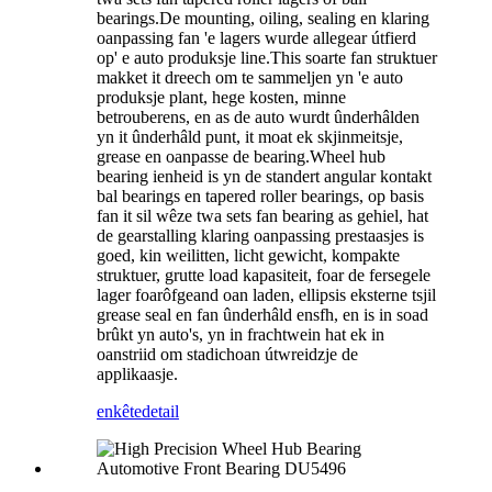
bearings.De mounting, oiling, sealing en klaring
oanpassing fan 'e lagers wurde allegear útfierd
op' e auto produksje line.This soarte fan struktuer
makket it dreech om te sammeljen yn 'e auto
produksje plant, hege kosten, minne
betrouberens, en as de auto wurdt ûnderhâlden
yn it ûnderhâld punt, it moat ek skjinmeitsje,
grease en oanpasse de bearing.Wheel hub
bearing ienheid is yn de standert angular kontakt
bal bearings en tapered roller bearings, op basis
fan it sil wêze twa sets fan bearing as gehiel, hat
de gearstalling klaring oanpassing prestaasjes is
goed, kin weilitten, licht gewicht, kompakte
struktuer, grutte load kapasiteit, foar de fersegele
lager foarôfgeand oan laden, ellipsis eksterne tsjil
grease seal en fan ûnderhâld ensfh, en is in soad
brûkt yn auto's, yn in frachtwein hat ek in
oanstriid om stadichoan útwreidzje de
applikaasje.
enkête
detail