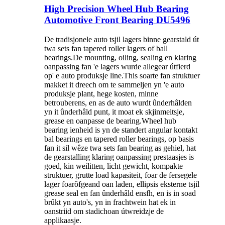
High Precision Wheel Hub Bearing
Automotive Front Bearing DU5496
De tradisjonele auto tsjil lagers binne gearstald út
twa sets fan tapered roller lagers of ball
bearings.De mounting, oiling, sealing en klaring
oanpassing fan 'e lagers wurde allegear útfierd
op' e auto produksje line.This soarte fan struktuer
makket it dreech om te sammeljen yn 'e auto
produksje plant, hege kosten, minne
betrouberens, en as de auto wurdt ûnderhâlden
yn it ûnderhâld punt, it moat ek skjinmeitsje,
grease en oanpasse de bearing.Wheel hub
bearing ienheid is yn de standert angular kontakt
bal bearings en tapered roller bearings, op basis
fan it sil wêze twa sets fan bearing as gehiel, hat
de gearstalling klaring oanpassing prestaasjes is
goed, kin weilitten, licht gewicht, kompakte
struktuer, grutte load kapasiteit, foar de fersegele
lager foarôfgeand oan laden, ellipsis eksterne tsjil
grease seal en fan ûnderhâld ensfh, en is in soad
brûkt yn auto's, yn in frachtwein hat ek in
oanstriid om stadichoan útwreidzje de
applikaasje.