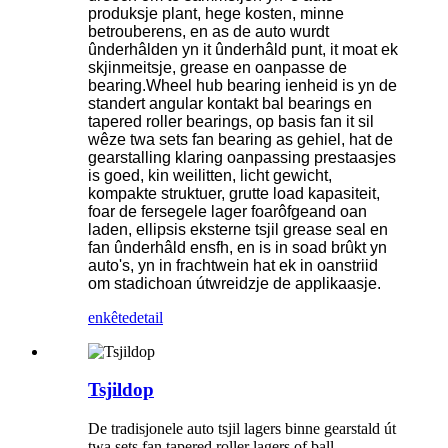
produksje plant, hege kosten, minne
betrouberens, en as de auto wurdt
ûnderhâlden yn it ûnderhâld punt, it moat ek
skjinmeitsje, grease en oanpasse de
bearing.Wheel hub bearing ienheid is yn de
standert angular kontakt bal bearings en
tapered roller bearings, op basis fan it sil
wêze twa sets fan bearing as gehiel, hat de
gearstalling klaring oanpassing prestaasjes
is goed, kin weilitten, licht gewicht,
kompakte struktuer, grutte load kapasiteit,
foar de fersegele lager foarôfgeand oan
laden, ellipsis eksterne tsjil grease seal en
fan ûnderhâld ensfh, en is in soad brûkt yn
auto's, yn in frachtwein hat ek in oanstriid
om stadichoan útwreidzje de applikaasje.
enkête
detail
Tsjildop
De tradisjonele auto tsjil lagers binne gearstald út
twa sets fan tapered roller lagers of ball