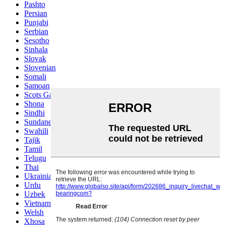
Pashto
Persian
Punjabi
Serbian
Sesotho
Sinhala
Slovak
Slovenian
Somali
Samoan
Scots Gaelic
Shona
Sindhi
Sundanese
Swahili
Tajik
Tamil
Telugu
Thai
Ukrainian
Urdu
Uzbek
Vietnamese
Welsh
Xhosa