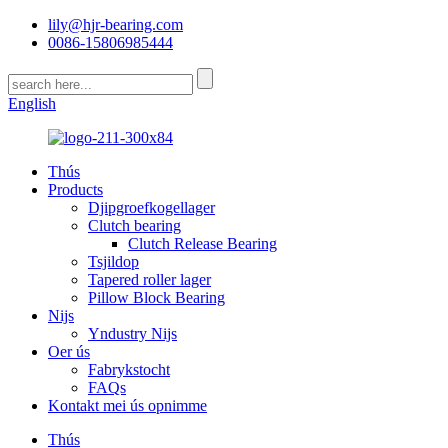
lily@hjr-bearing.com
0086-15806985444
English
Thús
Products
Djipgroefkogellager
Clutch bearing
Clutch Release Bearing
Tsjildop
Tapered roller lager
Pillow Block Bearing
Nijs
Yndustry Nijs
Oer ús
Fabrykstocht
FAQs
Kontakt mei ús opnimme
Thús