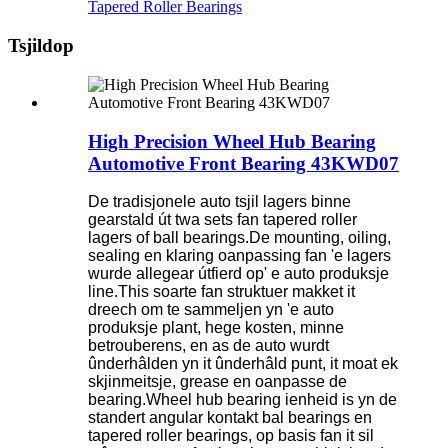
Tapered Roller Bearings
Tsjildop
High Precision Wheel Hub Bearing
Automotive Front Bearing 43KWD07
De tradisjonele auto tsjil lagers binne
gearstald út twa sets fan tapered roller
lagers of ball bearings.De mounting, oiling,
sealing en klaring oanpassing fan 'e lagers
wurde allegear útfierd op' e auto produksje
line.This soarte fan struktuer makket it
dreech om te sammeljen yn 'e auto
produksje plant, hege kosten, minne
betrouberens, en as de auto wurdt
ûnderhâlden yn it ûnderhâld punt, it moat ek
skjinmeitsje, grease en oanpasse de
bearing.Wheel hub bearing ienheid is yn de
standert angular kontakt bal bearings en
tapered roller bearings, op basis fan it sil