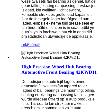
wêze twa sets fan bearing as gehiel, hat de
gearstalling klaring oanpassing prestaasjes
is goed, kin weilitten, licht gewicht,
kompakte struktuer, grutte load kapasiteit,
foar de fersegele lager foarôfgeand oan
laden, ellipsis eksterne tsjil grease seal en
fan ûnderhâld ensfh, en is in soad brûkt yn
auto's, yn in frachtwein hat ek in oanstriid
om stadichoan útwreidzje de applikaasje.
enkête
detail
High Precision Wheel Hub Bearing
Automotive Front Bearing 42KWD11
De tradisjonele auto tsjil lagers binne
gearstald út twa sets fan tapered roller
lagers of ball bearings.De mounting, oiling,
sealing en klaring oanpassing fan 'e lagers
wurde allegear útfierd op' e auto produksje
line.This soarte fan struktuer makket it
dreech om te sammeljen yn 'e auto